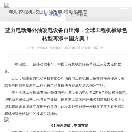
NEWS
企业动态
行业新闻
蓝力电动海外油改电设备再出海，全球工程机械绿色
转型再添中国方案！
栏目：企业动态
发布时间：2025-08-08
访问量：
967
次
一根电缆，一台移动供电车，中国工程机械的绿色革命正从蓝力走向世
界。
近日，杭州蓝力电动科技有限公司油改电工程机械设备交付海外使用，标
志着中国自主创新的工程机械电动化解决方案成功进入国际市场。
作为全球工程机械电动化领域的先行者，蓝力电动自2016年推出移动供电
型电动挖掘机以来，已与日立建机、国机重工等国内外知名制造商以及多个大
型工程建设集团建立深度合作关系。此次海外交付进一步确立了蓝力在全球工
程机械绿色转型中的技术引领地位。
01 海外突破，中国方案