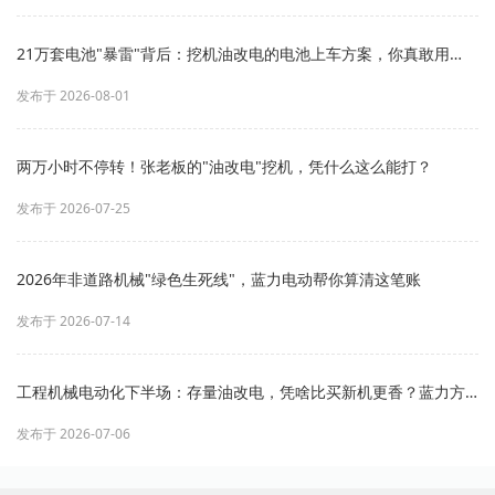
21万套电池"暴雷"背后：挖机油改电的电池上车方案，你真敢用
吗？
发布于 2026-08-01
两万小时不停转！张老板的"油改电"挖机，凭什么这么能打？
发布于 2026-07-25
2026年非道路机械"绿色生死线"，蓝力电动帮你算清这笔账
发布于 2026-07-14
工程机械电动化下半场：存量油改电，凭啥比买新机更香？蓝力方
案彻底藏不住了
发布于 2026-07-06