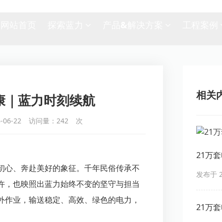
网站首页
探索蓝力
产品&解决方案
工程案例
相关
康｜蓝力时刻续航
06-22
访问量：
242
次
21万
初心、奔赴美好的象征。千年民俗传承不
你真敢
发布于 20
许，也映照出蓝力始终不变的坚守与担当
外作业，输送稳定、高效、绿色的电力，
21万
你真敢