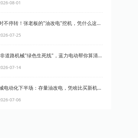
26-08-01
时不停转！张老板的"油改电"挖机，凭什么这么
26-07-25
6年非道路机械"绿色生死线"，蓝力电动帮你算清这
26-07-14
械电动化下半场：存量油改电，凭啥比买新机更
力方案彻底藏不住了
26-07-06