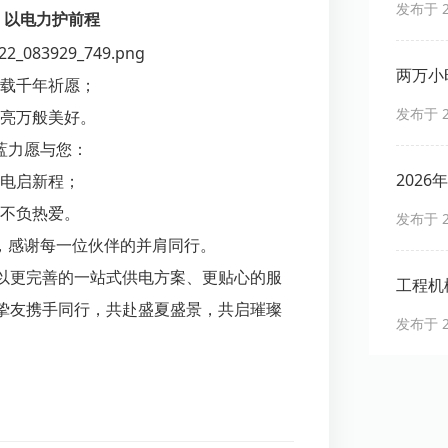
发布于 20
，
以电力护前程
两万小
载千年祈愿；
能打？
发布于 20
亮万般美好。
蓝力愿与您：
202
电启新程；
笔账
不负热爱。
发布于 20
，感谢每一位伙伴的并肩同行。
以更完善的一站式供电方案、更贴心的服
工程机
挚友携手同行，共赴盛夏盛景，共启璀璨
香？蓝
发布于 20