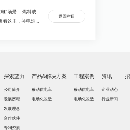
上一篇：船只“甲醇+锂电 蓝力电动再拓新“油改电”场景 ，燃料成本直降四成‌
返回栏目
下一篇：蓝力电动新品就位丨河北电动挖机老板看这里，补电难题解决了！
探索蓝力
产品&解决方案
工程案例
资讯
公司简介
移动供电车
移动供电车
企业动态
发展历程
电动化改造
电动化改造
行业新闻
发展理念
合作伙伴
专利资质