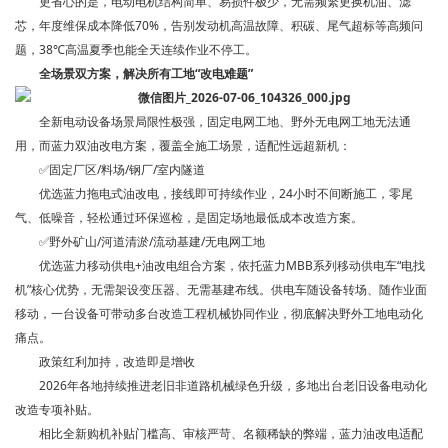
更省心的是，电动电机结构简单、易损件极少，无需频繁更换机油、滤
芯，年度维保成本降低70%，告别发动机高温故障、积碳、尾气超标等高频问
题，38℃高温夏季也能全天连续作业不停工。
全场景双方案，解决所有工地“改电难题”
全新电动设备场景局限性极强，固定电网工地、野外无电网工地无法通
用，而蓝力双油改电方案，覆盖全施工场景，适配性远超新机：
✅固定厂区/料场/钢厂/室内隧道
优选蓝力拖电式油改电，接线即可持续作业，24小时不间断施工，零尾
气、低噪音，轻松通过环保巡检，是固定场地最低成本改造方案。
✅野外矿山/河道清淤/流动基建/无电网工地
优选蓝力移动供电+油改电组合方案，依托蓝力MBB系列移动供电车“电找
机”核心优势，无需架设变压器、无需基建布线。供电车随设备转场、随作业面
移动，一台设备可带动多台改造工程机械协同作业，彻底解决野外工地电动化
痛点。
政策红利加持，改造即是增收
2026年各地持续推进老旧非道路机械绿色升级，多地出台老旧设备电动化
改造专项补贴。
相比全新购机补贴门槛高、审核严苛、名额稀缺的弊端，蓝力油改电适配