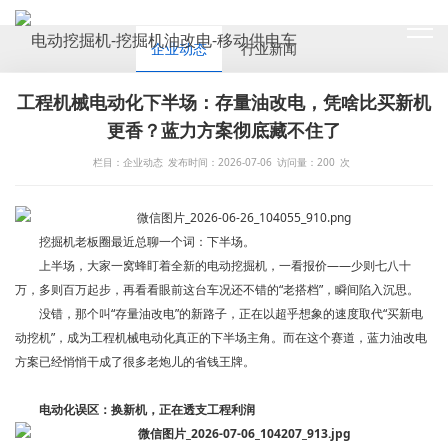
NEWS
企业动态
行业新闻
工程机械电动化下半场：存量油改电，凭啥比买新机
更香？蓝力方案彻底藏不住了
栏目：企业动态
发布时间：2026-07-06
访问量：
200
次
挖掘机老板圈最近总聊一个词：下半场。
上半场，大家一窝蜂盯着全新的电动挖掘机，一看报价——少则七八十
万，多则百万起步，再看看眼前这台车况还不错的“老搭档”，瞬间陷入沉思。
没错，那个叫“存量油改电”的新路子，正在以超乎想象的速度取代“买新电
动挖机”，成为工程机械电动化真正的下半场主角。而在这个赛道，蓝力油改电
方案已经悄悄干成了很多老炮儿的省钱王牌。
电动化误区：换新机，
正在透支工程利润