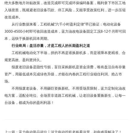
绝大多数地方补贴政策，改造完成即可完成环保编码备案，顺利拿下市区工地
入场资质，既规避老旧设备罚款、停工风险，又能享受政策红利，进一步压缩
改造成本。
从行业数据来看，工程机械“六千小时盈利定律”早已验证：电动化设备
3000-4500小时即可收回改造成本，蓝力油改电设备固定工况8-12个月即可回
本，远快于换新机回本周期。
行业终局：盘活存量，
才是工程人的长期盈利之道
工程机械电动化下半场，拼的不再是谁换新机多，而是谁降本更精准、合
规更高效、盈利更持久。
报废老旧设备是隐性亏损，盲目采购新机是资金浪费，唯有盘活自有存量
资产，用最低成本完成绿色升级，才能在内卷的工程行业稳住利润、抢占市
场。
不用报废老设备、不用砸巨资换新机、不用受场景限制，蓝力定制化油改
电方案，适配全吨位、全场景非道路工程机械，让老旧设备重焕新生，让每一
台设备，都成为你的盈利利器！
上一篇：蓝力电动新品就位丨河北电动挖机老板看这里，补电难题解决了！