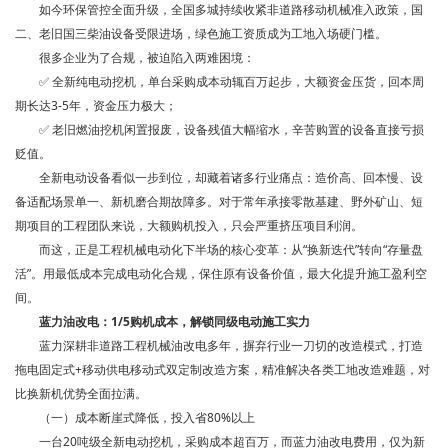
如今环保管控全面升级，全国多城持续收紧非道路移动机械准入政策，国
二、老旧国三柴油设备受限进场，绿色施工资质成为工地入场硬门槛。
很多企业为了合规，被迫陷入两难困境：
✅ 全新纯电动挖机，单台采购成本动辄百万起步，大额资金压货，回本周
期长达3-5年，资金压力极大；
✅ 老旧燃油挖机闲置报废，设备残值大幅缩水，辛苦购置的设备直接亏损
贬值。
全新电动设备看似一步到位，却藏着诸多行业痛点：造价高、回本慢、设
备适配场景单一、新机磨合期故障多。对于常年承接零散基建、野外矿山、短
期项目的工程团队来说，大额购机投入，只会严重挤压项目利润。
而这，正是工程机械电动化下半场的核心变革：从“换新迭代”转向“存量盘
活”。用最低成本完成电动化合规，保住原有设备价值，最大化提升施工盈利空
间。
蓝力油改电：1/5购机成本，
解锁同级电动施工实力
蓝力深耕非道路工程机械油改电多年，摒弃行业一刀切的改造模式，打造
拖电固定式+移动供电移动式双定制改造方案，精准解决各类工地改造难题，对
比换新机优势全面拉满。
（一）成本断崖式降低，投入省80%以上
一台20吨级全新电动挖机，采购成本超百万，而蓝力油改电费用，仅为新