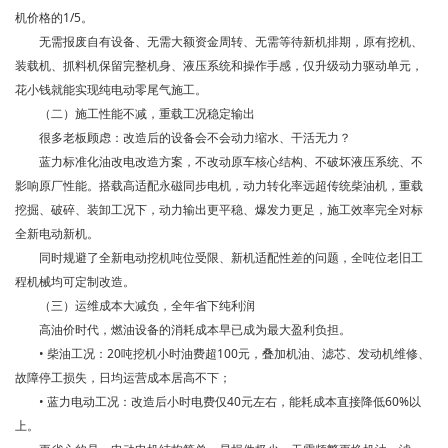
机价格的1/5。
无需报废自有设备、无需大额资金周转、无需等待新机排期，原有挖机、
装载机、抓料机保留完整机身、液压系统和操作手感，仅升级动力驱动单元，
花小钱就能实现纯电动零尾气施工。
（二）施工性能不减，重载工况稳定输出
很多老板顾虑：改造后的设备会不会动力缩水、干活无力？
蓝力标准化油改电改造方案，不改动原车核心结构、不破坏液压系统、不
影响原厂性能。搭载高适配永磁同步电机，动力转化率远超传统柴油机，重载
挖掘、破碎、装卸工况下，动力输出更平稳、爆发力更足，施工效率完全对标
全新电动新机。
同时规避了全新电动挖机吨位受限、新机适配性差的问题，全吨位老旧工
程机械均可定制改造。
（三）运维成本大减负，全年省下纯利润
高油价时代，燃油设备的消耗成本早已成为最大盈利负担。
• 柴油工况：20吨挖机小时油费超100元，叠加机油、滤芯、发动机维修、
故障停工损失，日均运营成本居高不下；
• 蓝力电动工况：改造后小时电费仅40元左右，能耗成本直接降低60%以
上。