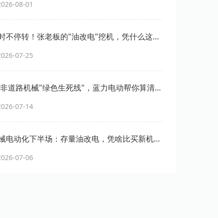
26-08-01
时不停转！张老板的"油改电"挖机，凭什么这么
26-07-25
6年非道路机械"绿色生死线"，蓝力电动帮你算清这
26-07-14
械电动化下半场：存量油改电，凭啥比买新机更
力方案彻底藏不住了
26-07-06