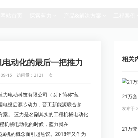
网站首页
探索蓝力
产品&解决方案
工程案例
相关
机电动化的最后一把推力
09-15
访问量：
2121
次
，杭州蓝力电动科技有限公司（以下简称“蓝
21万
与国电投启源芯动力，晋工新能源联合参
你真敢
发布于 20
方案。 蓝力是名副其实的工程机械电动化
工程机械电动化的时候，蓝力就在
21万
挖掘机
的概念而引起热议。2018年又作为
你真敢