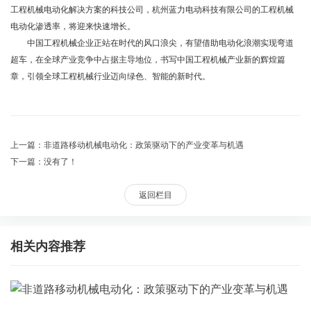
工程机械电动化解决方案的科技公司，杭州蓝力电动科技有限公司的工程机械
电动化渗透率，将迎来快速增长。
中国工程机械企业正站在时代的风口浪尖，有望借助电动化浪潮实现弯道
超车，在全球产业竞争中占据主导地位，书写中国工程机械产业新的辉煌篇
章，引领全球工程机械行业迈向绿色、智能的新时代。
上一篇：非道路移动机械电动化：政策驱动下的产业变革与机遇
下一篇：没有了！
返回栏目
相关内容推荐