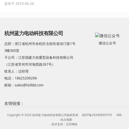
机械！附热点解答
发布于 2019-06-26
杭州蓝力电动科技有限公司
微信公众号
总部：浙江省杭州市余杭区仓前街道绿汀路1号
3幢360室
子公司：江苏国建力劲重型设备科技有限公司
（江苏省常州市河海西路267号）
联系人：过经理
电话：18625299299
邮箱：sales@hzlldd.com
友情链接：
Copyright © 2024 杭州蓝力电动科技有限公司版权所有
浙ICP备2024084470号
XML
站点地图
技术支持：
互邦网络